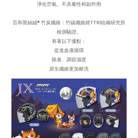
淨化空氣、不具毒性和副作用
百和黑絲絨® 竹炭纖維：竹碳纖維經TTRI紡織研究所
檢測驗證。
有著以下優點：
促進血液循環
除臭、調節濕度
原生纖維更加耐洗