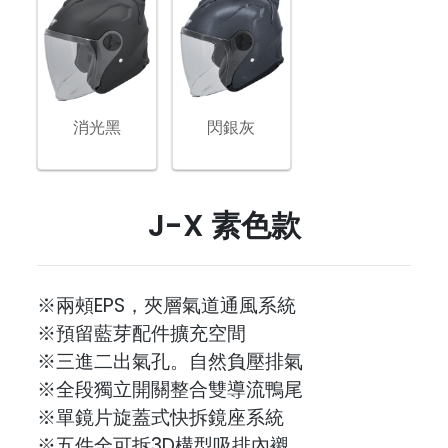
消光黑
閃銀灰
J-X 素色款
※兩頰EPS，夾層氣道通風系統
※預留藍芽配件擴充空間
※三進二出氣孔。自然負壓排氣
※全段獨立開關整合雙導流鴨尾
※單鏡片旋蓋式快拆鏡座系統
※五件全可拆3D構型吸排內襯