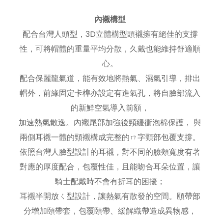
內襯構型
配合台灣人頭型，3D立體構型頭襯擁有絕佳的支撐
性，可將帽體的重量平均分散，久戴也能維持舒適順
心。
配合保麗龍氣道，能有效地將熱氣、濕氣引導，排出
帽外，前緣固定卡榫亦設定有進氣孔，將自臉部流入
的新鮮空氣導入前額，
加速熱氣散逸。內襯尾部加強後頸緩衝泡棉保護， 與
兩側耳襯一體的頸襯構成完整的ㄇ字頸部包覆支撐。
依照台灣人臉型設計的耳襯，對不同的臉頰寬度有著
對應的厚度配合，包覆性佳，且能吻合耳朵位置，讓
騎士配戴時不會有折耳的困擾；
耳襯半開放ㄑ型設計，讓熱氣有散發的空間。頤帶部
分增加頤帶套，包覆頤帶、緩解織帶造成異物感，