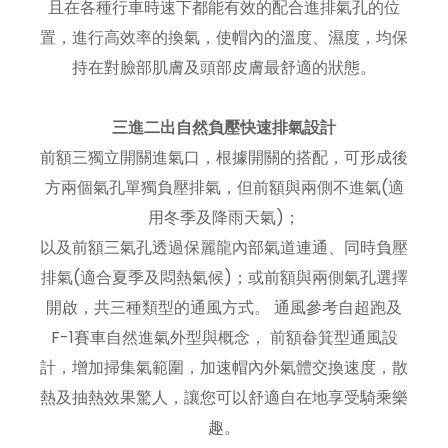
且在各種行車時速下都能有效的配合進排氣孔的位
置，進行高效率的換氣，使帽內的溫度、濕度，均保
持在對臉部肌膚及頭部皮膚最舒適的狀態。
三進二出自然負壓快速排氣設計
前額三獨立開關進氣口，根據開關的搭配，可形成後
方兩個氣孔單獨負壓排氣，但前額與兩側不進氣(適
用冬季及降雨天氣)；
以及前額三氣孔透過保麗龍內部氣道連通、同時負壓
排氣(適合夏季及悶熱氣候)；或前額與兩側氣孔選擇
開啟，共三種類型的通風方式。 通風參考自超跑及
F-1賽車自然進氣外型與概念， 前額畚箕型通風設
計，增加掃集氣範圍，加速帽內外氣體交換速度，散
熱及抽熱效果驚人，讓您可以舒適自在地享受騎乘樂
趣。