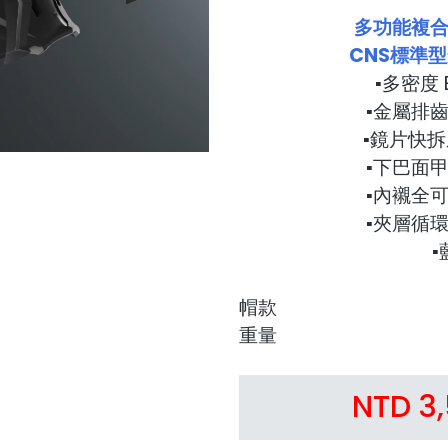
多功能複合帽
CNS標準
▪多密度 
▪金屬排
▪鏡片快
▪下巴面
▪內襯全
▪夾層循
帽款
重量
NTD 3