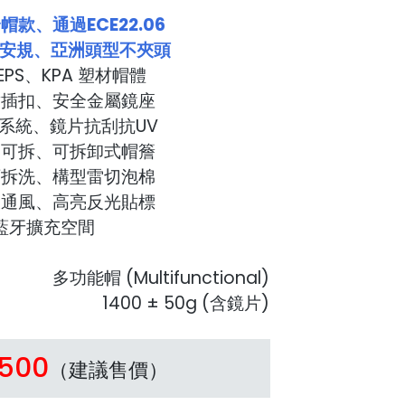
款、通過ECE22.06
型安規、亞洲頭型不夾頭
EPS、KPA 塑材帽體
齒插扣、安全金屬鏡座
拆系統、鏡片抗刮抗UV
甲可拆、可拆卸式帽簷
可拆洗、構型雷切泡棉
環通風、高亮反光貼標
▪藍牙擴充空間
多功能帽 (Multifunctional)
1400 ± 50g (含鏡片)
,500
（建議售價）