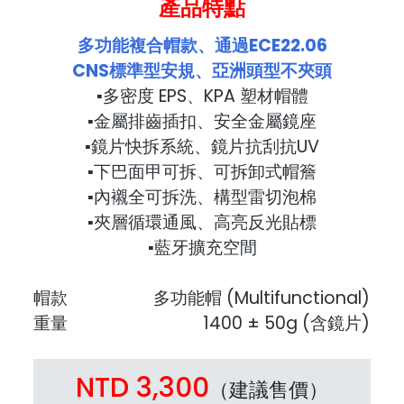
產品特點
多功能複合帽款、通過ECE22.06
CNS標準型安規、亞洲頭型不夾頭
▪多密度 EPS、KPA 塑材帽體
▪金屬排齒插扣、安全金屬鏡座
▪鏡片快拆系統、鏡片抗刮抗UV
▪下巴面甲可拆、可拆卸式帽簷
▪內襯全可拆洗、構型雷切泡棉
▪夾層循環通風、高亮反光貼標
▪藍牙擴充空間
帽款
多功能帽 (Multifunctional)
重量
1400 ± 50g (含鏡片)
NTD 3,300
（建議售價）