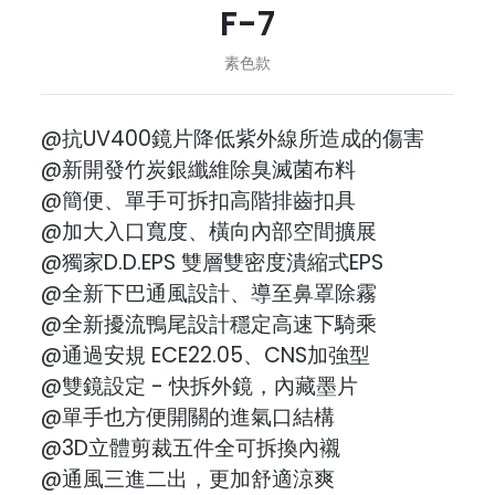
F-7
素色款
@抗UV400鏡片降低紫外線所造成的傷害
@新開發竹炭銀纖維除臭滅菌布料
@簡便、單手可拆扣高階排齒扣具
@加大入口寬度、橫向內部空間擴展
@獨家D.D.EPS 雙層雙密度潰縮式EPS
@全新下巴通風設計、導至鼻罩除霧
@全新擾流鴨尾設計穩定高速下騎乘
@通過安規 ECE22.05、CNS加強型
@雙鏡設定 - 快拆外鏡，內藏墨片
@單手也方便開關的進氣口結構
@3D立體剪裁五件全可拆換內襯
@通風三進二出，更加舒適涼爽