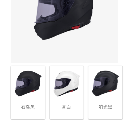
石曜黑
亮白
消光黑