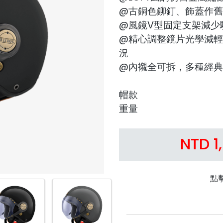
@古銅色鉚釘、飾蓋作舊
@風鏡V型固定支架減少
@精心調整鏡片光學減輕
況
@內襯全可拆，多種經典
帽款
重量
NTD 1
點