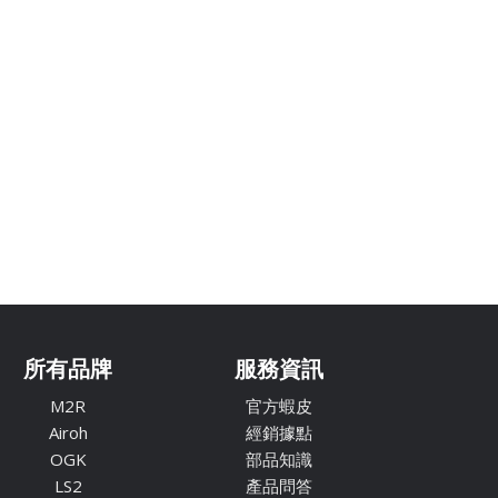
所有品牌
服務資訊
M2R
官方蝦皮
Airoh
經銷據點
OGK
部品知識
LS2
產品問答