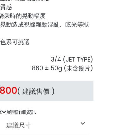
質感
騎乘時的晃動幅度
晃動造成視線飄動混亂、眩光等狀
色系可挑選
3/4 (JET TYPE)
860 ± 50g (未含鏡片)
,800
( 建議售價 )
擊
展開詳細資訊
建議尺寸