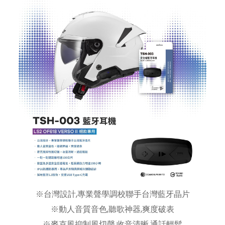
※台灣設計,專業聲學調校聯手台灣藍牙晶片
※動人音質音色,聽歌神器,爽度破表
※麥克風抑制風切聲,收音清晰,通話輕鬆