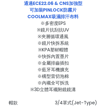
通過ECE22.06 & CNS加強型
可加裝PINLOCK防霧片
COOLMAX吸濕排汗布料
※多密度EPS
※鏡片抗刮抗UV
※夾層循環通風
※鏡片快拆系統
※KPA塑材帽體
※快拆內置墨片
※金屬排齒插扣
※藍牙耳機擴充
※構型雷切泡棉
※內襯全可拆洗
※3D立體耳襯附鏡鏡溝
帽款
3/4罩式(Jet-Type)