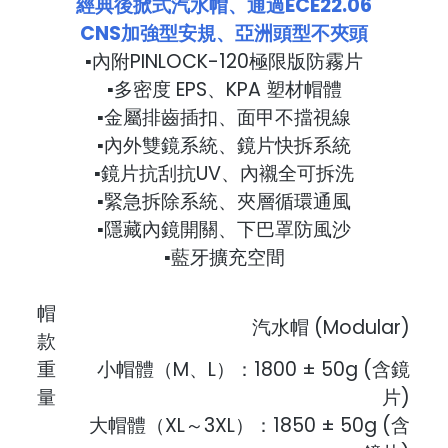
經典後掀式汽水帽、通過ECE22.06
CNS加強型安規、亞洲頭型不夾頭
▪內附PINLOCK-120極限版防霧片
▪多密度 EPS、KPA 塑材帽體
▪金屬排齒插扣、面甲不擋視線
▪內外雙鏡系統、鏡片快拆系統
▪鏡片抗刮抗UV、內襯全可拆洗
▪緊急拆除系統、夾層循環通風
▪隱藏內鏡開關、下巴罩防風沙
▪藍牙擴充空間
帽
汽水帽 (Modular)
款
重
小帽體（M、L）：1800 ± 50g (含鏡
量
片)
大帽體（XL～3XL）：1850 ± 50g (含