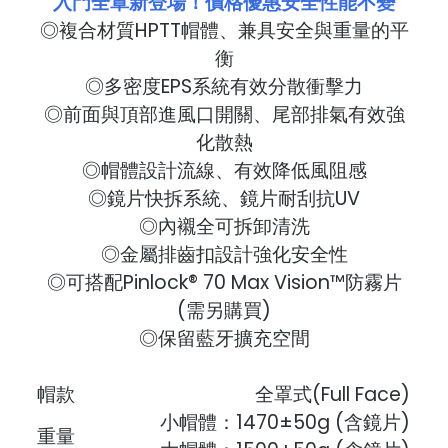
入門全罩新登場！價格優惠安全性能不變
◎複合材質HPTT帽體、兼具安全與重量的平
衡
◎多密度EPS系統有效分散衝擊力
◎前面與頂部進風口開關、尾部排氣有效強
化散熱
◎帽體設計流線、有效降低風阻感
◎鏡片快拆系統、鏡片耐刮抗UV
◎內襯全可拆卸清洗
◎金屬排齒扣設計強化安全性
◎可搭配Pinlock® 70 Max Vision™防霧片
(需另購買)
◎保留藍牙擴充空間
帽款
全罩式(Full Face)
小帽體：1470±50g (含鏡片)
重量