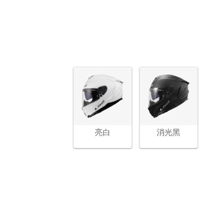
亮白
消光黑