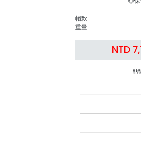
◎保
帽款
重量
NTD 7
點