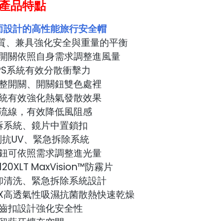
產品特點
而設計的高性能旅行安全帽
材質、兼具強化安全與重量的平衡
開關依照自身需求調整進風量
PS系統有效分散衝擊力
整開關、開關鈕雙色處裡
統有效強化熱氣發散效果
流線，有效降低風阻感
拆系統、鏡片中置鎖扣
抗UV、緊急拆除系統
鈕可依照需求調整進光量
120XLT MaxVision™防霧片
卸清洗、緊急拆除系統設計
AX高透氣性吸濕抗菌散熱快速乾燥
齒扣設計強化安全性