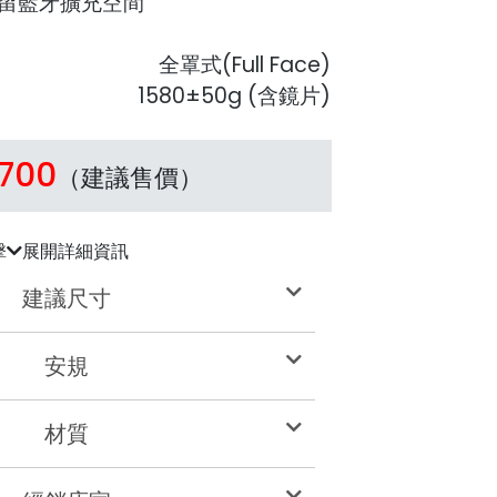
留藍牙擴充空間
全罩式(Full Face)
1580±50g (含鏡片)
,700
（建議售價）
擊
展開詳細資訊
建議尺寸
安規
材質