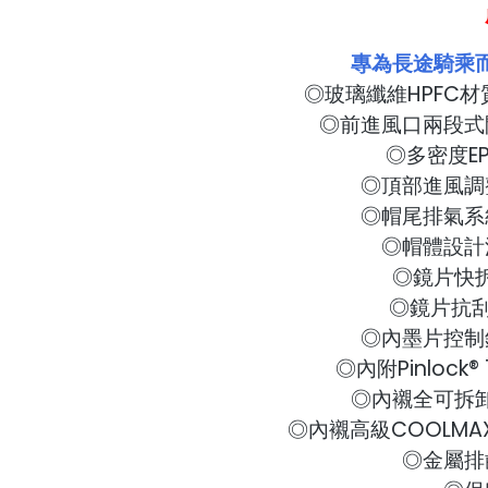
專為長途騎乘
◎玻璃纖維HPFC
◎前進風口兩段式
◎多密度E
◎頂部進風調
◎帽尾排氣系
◎帽體設計
◎鏡片快
◎鏡片抗刮
◎內墨片控制
◎內附Pinlock® 
◎內襯全可拆
◎內襯高級COOLM
◎金屬排