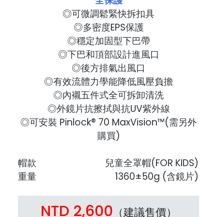
全保護
◎可微調鬆緊快拆扣具
◎多密度EPS保護
◎穩定加固型下巴帶
◎下巴和頂部設計進風口
◎後方排氣出風口
◎有效流體力學能降低風壓負擔
◎內襯五件式全可拆卸清洗
◎外鏡片抗擦拭與抗UV紫外線
◎可安裝 Pinlock® 70 MaxVision™(需另外
購買)
帽款
兒童全罩帽(FOR KIDS)
重量
1360±50g (含鏡片)
NTD 2,600
（建議售價）