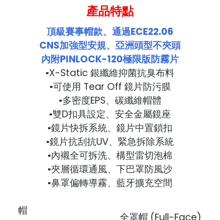
產品特點
頂級賽事帽款、通過ECE22.06
CNS加強型安規、亞洲頭型不夾頭
內附PINLOCK-120極限版防霧片
▪X-Static 銀纖維抑菌抗臭布料
▪可使用 Tear Off 鏡片防污膜
▪多密度EPS、碳纖維帽體
▪雙D扣具設定、安全金屬鏡座
▪鏡片快拆系統、鏡片中置鎖扣
▪鏡片抗刮抗UV、緊急拆除系統
▪內襯全可拆洗、構型雷切泡棉
▪夾層循環通風、下巴罩防風沙
▪鼻罩偏轉導霧、藍牙擴充空間
帽
全罩帽 (Full-Face)