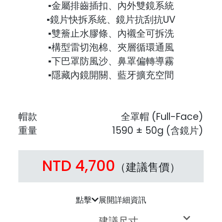
▪金屬排齒插扣、內外雙鏡系統
▪鏡片快拆系統、鏡片抗刮抗UV
▪雙簷止水膠條、內襯全可拆洗
▪構型雷切泡棉、夾層循環通風
▪下巴罩防風沙、鼻罩偏轉導霧
▪隱藏內鏡開關、藍牙擴充空間
帽款
全罩帽 (Full-Face)
重量
1590 ± 50g (含鏡片)
NTD 4,700
（建議售價）
點擊
展開詳細資訊
建議尺寸